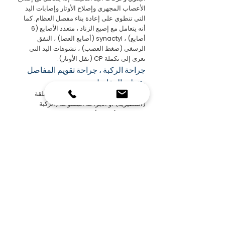
الأعصاب المجهري وإصلاح الأوتار وإصابات اليد
التي تنطوي على إعادة بناء مفصل العظام. كما
أنه يتعامل مع إصبع الزناد ، متعدد الأصابع (6
أصابع) ، synactyl (أصابع العصا) ، النفق
الرسغي (ضغط العصب) ، تشوهات اليد التي
تعزى إلى تكملة CP (نقل الأوتار).
جراحة الركبة ، جراحة تقويم المفاصل
وتنظير المفاصل
استخدام طرق العلاج مثل الجراحة المغلقة
(التنظيرية) أو الجراحة المفتوحة (الركبة
الاصطناعية) في الأمراض الشائعة مثل تمزق
الغضروف المفصلي ، تمزق الرباط ، إصابة
الغضروف ، تضيق المفاصل ، هشاشة العظام.
جراحة الكاحل والجراحة بالمنظار
إنه يتعامل مع علاج أمراض مثل الضرر العظمي
الغضروفي في منطقة قبة الكاحل ، والتهاب
الغشاء المفصلي ، والتهاب غشاء الوتر FHL.
جراحة الكتف ، تقويم المفاصل ، جراحة
الكوع
يتعامل مع علاج أمراض مثل خلع مفصل الكتف ،
وآفة SLAP (تلف وتر العضلة ذات الرأسين) ،