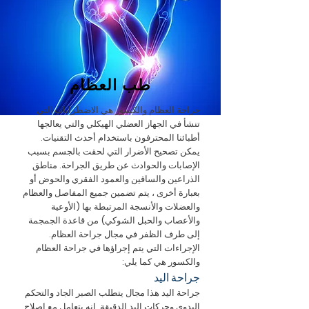
طب العظام
جراحة العظام والكسور هي الاضطرابات التي
تنشأ في الجهاز العضلي الهيكلي والتي يعالجها
أطبائنا المحترفون باستخدام أحدث التقنيات.
يمكن تصحيح الأضرار التي لحقت بالجسم بسبب
الإصابات والحوادث عن طريق الجراحة. مناطق
الذراعين والساقين والعمود الفقري والحوض أو
بعبارة أخرى ، يتم تضمين جميع المفاصل والعظام
والعضلات والأنسجة المرتبطة بها (الأوعية
والأعصاب والحبل الشوكي) من قاعدة الجمجمة
إلى طرف الظفر في مجال جراحة العظام.
الإجراءات التي يتم إجراؤها في جراحة العظام
والكسور هي كما يلي:
جراحة اليد
جراحة اليد هذا مجال يتطلب الصبر الجاد والتحكم
اليدوي وحركات اليد الدقيقة. إنه يتعامل مع إصلاح