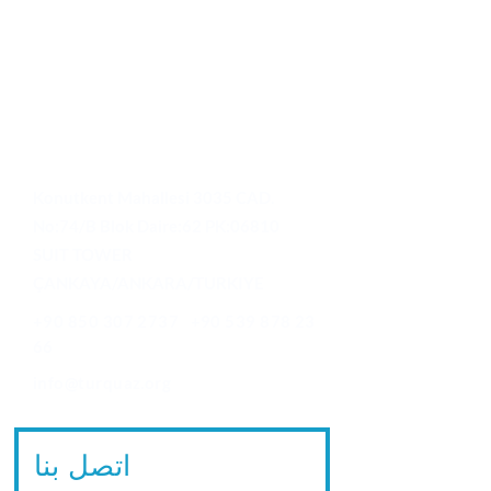
من الاثنين إلى الجمعة: من الساعة 9
صباحًا حتى 7 مساءً السبت: من الساعة
9 صباحًا حتى 4 بعد الظهر
الأحد: مغلق
Konutkent Mahallesi 3035 CAD.
No:74/B Blok Daire:62 PK:06810
SUIT TOWER
ÇANKAYA/ANKARA/TURKIYE
+90 850 307 2737
+90 539 878 23
66
info@turquaz.org
اتصل بنا