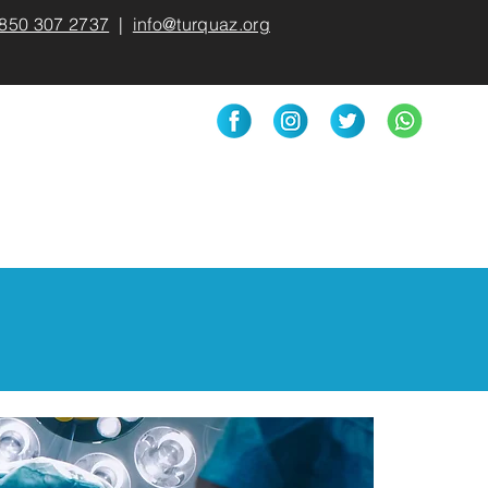
850 307 2737
|
info@turquaz.org
More
الشركاء
ducts