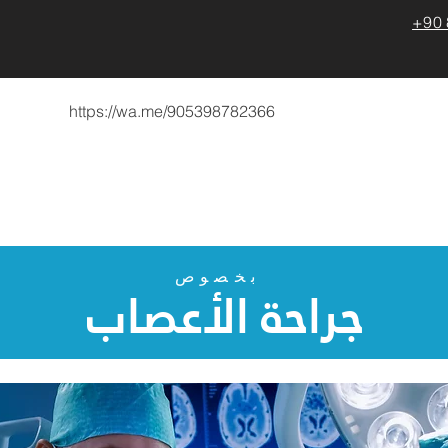
+90 
https://wa.me/905398782366
Medical Pro
Medical Trainings
لماذا تركيا
معلومات ع
بخصوص
جراحة الأعصاب