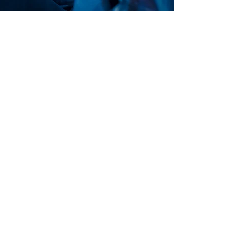
بعبارة أخرى ، الاضطراب
وكذلك إصابات الرأس وال
الفقرات القطنية والرق
هي الوكالة التي تتدخل
تقلص شرايين الرقبة وال
يؤدي إلى العلاج بالعقاقير ، وحالات باركنسون .
اضطراب الأوعية ال
نظرًا لأن الاضطرابات ا
يمكن وصف الأمراض الشا
السكتة الدماغية والشلل بسبب انسداد الشريان الدماغي لأسباب مختلفة•
تمدد الأوعية الدموية التي تهدد الحياة والتي تحدث على شكل فقاعات في الأوعية الدموية ، وغالبًا ما يتبعها نزيف•
نزيف دماغي في أنسجة وأغشية المخ •
تضيق كاروتيد ، يسمى انسداد الشريان السباتي أو تضيقه •
السرطانات في المخ والحبل الشوكي •
أحلام سببتها الاصطدامات وسقوط ضحايا •
فتق في المعدة والعمود الفقري •
اضطراب الأورام والشرايين لدى مرضى الأطفال ، بمعنى آخر •