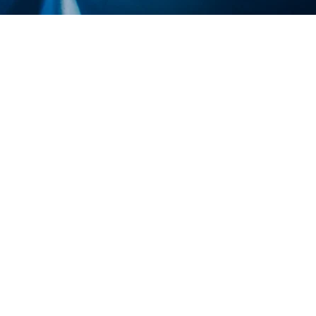
ات الدماغية والعصبية ، علاج الأورام الناتجة عن أو ضغط أنسجة المخ و
حبل الشوكي ، وانسداد الأوعية الدموية الدماغية ، والنزيف الدماغي 
بة ، هو قسم من العلوم التي يتعامل مع تشخيص وعلاج أمراض مثل تمدد 
 في العمليات الجراحية مع الاضطرابات التي تنطوي على وظائف أساسية
أمراض التي تنشأ أثناء تطور الجهاز العصبي عند الأطفال حديثي الولادة 
دموية الدماغية
لدماغية متنوعة جدًا ، فإن طرق التشخيص والعلاج الخاصة بها مرتفعة أي
ئعة في جراحة المخ والأعصاب والحالات التي تتطلب التدخل على النح