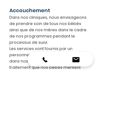
Accouchement
Dans nos cliniques, nous envisageons
de prendre soin de tous nos bébés
ainsi que de nos mères dans le cadre
de nos programmes pendant le
processus de suivi.
Les services sont fournis par un
personnel de médecins et d’infirmières
dans nos cliniques qui offrent le
traitement que nos bébés méritent
grâce à leur expérience et à leur
gentillesse. Les bébés sont sous
supervision clinique après la naissance
ainsi qu’avant leur naissance avec nos
installations d’obstétrique et de
pédiatrie polyclinique.
Suivi de l’oncologie
gynécologique
Gynecological tumors, malignant
formations that pose a high risk to the