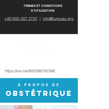
TERMES ET CONDITIONS
D'UTILISATION
+90 850 307 2737
|
info@turquaz.org
https://wa.me/905398782366
À PROPOS DE
OBSTÉTRIQUE