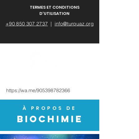
TERMES ET CONDITIONS
D'UTILISATION
+90 850 307 2737
|
info@turquaz.org
https://wa.me/905398782366
À PROPOS DE
BIOCHIMIE