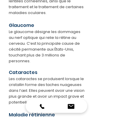
lentilles cornéennes, ainsi que le
traitement et le traitement de certaines
maladies oculaires.
Glaucome
Le glaucome désigne les dommages
au nerf optique qui relie la rétine au
cerveau. C’est la principale cause de
cécité permanente aux États-Unis,
touchant plus de 3 millions de
personnes.
Cataractes
Les cataractes se produisent lorsque le
cristallin forme des taches nuageuses
dans l’œil. Elles peuvent avoir une vision
plus grande et avoir un impact grave et
potentiellement causer la cécité.
Maladie rétinienne
La plupart des maladies rétiniennes ont
des effets communs, comme une vision