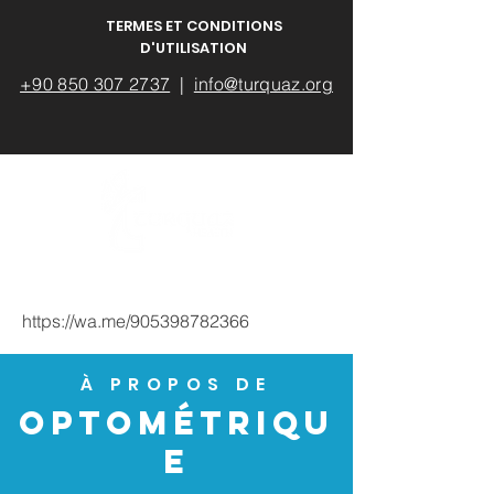
TERMES ET CONDITIONS
D'UTILISATION
+90 850 307 2737
|
info@turquaz.org
https://wa.me/905398782366
À PROPOS DE
OPTOMÉTRIQU
E