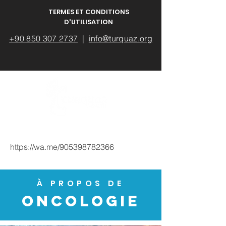
TERMES ET CONDITIONS
D'UTILISATION
+90 850 307 2737
|
info@turquaz.org
https://wa.me/905398782366
À PROPOS DE
ONCOLOGIE